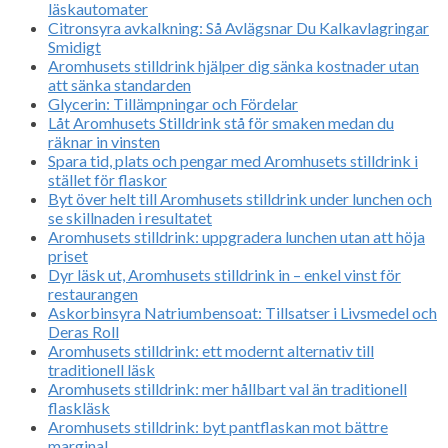
läskautomater
Citronsyra avkalkning: Så Avlägsnar Du Kalkavlagringar
Smidigt
Aromhusets stilldrink hjälper dig sänka kostnader utan
att sänka standarden
Glycerin: Tillämpningar och Fördelar
Låt Aromhusets Stilldrink stå för smaken medan du
räknar in vinsten
Spara tid, plats och pengar med Aromhusets stilldrink i
stället för flaskor
Byt över helt till Aromhusets stilldrink under lunchen och
se skillnaden i resultatet
Aromhusets stilldrink: uppgradera lunchen utan att höja
priset
Dyr läsk ut, Aromhusets stilldrink in – enkel vinst för
restaurangen
Askorbinsyra Natriumbensoat: Tillsatser i Livsmedel och
Deras Roll
Aromhusets stilldrink: ett modernt alternativ till
traditionell läsk
Aromhusets stilldrink: mer hållbart val än traditionell
flaskläsk
Aromhusets stilldrink: byt pantflaskan mot bättre
marginal