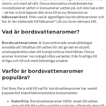
storm, och med all rätt. Dessa innovativa smakämnen har
revolutionerat sättet vi konsumerar vatten på, och inte bara det
– de har också öppnat dörrarna till en ny dimension av
hälsosam kost
. Men vad är egentligen bordsvattenaromer och
hur är de relaterade till hälsomat? Låt oss ta en närmare titt.
Vad är bordsvattenaromer?
Bordsvattenaromer
är koncentrerade smaksättningar
avsedda att tillsättas till vatten för att ge det en utsökt
smakupplevelse utan att kompromissa med hälsan. Dessa
aromer kommer i en mängd olika varianter, från fruktiga till
örtiga och till och med blommiga smaker.
Varför är bordsvattenaromer
populära?
Det finns flera skäl till varför bordsvattenaromer har vunnit
popularitet bland hälsomedvetna konsumenter:
Kalorifria
: Bordsvattenaromer tillför smak till vatten
utan att tillsätta några onödiga kalorier, vilket gör dem till