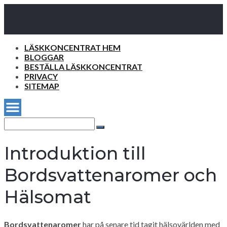
LÄSKKONCENTRAT HEM
BLOGGAR
BESTÄLLA LÄSKKONCENTRAT
PRIVACY
SITEMAP
Search
for:
Search
Introduktion till
Bordsvattenaromer och
Hälsomat
Bordsvattenaromer
har på senare tid tagit hälsovärlden med