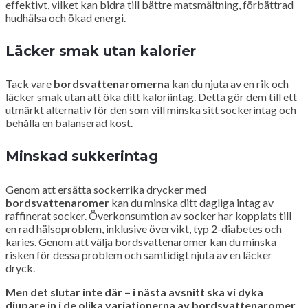
effektivt, vilket kan bidra till bättre matsmältning, förbättrad
hudhälsa och ökad energi.
Läcker smak utan kalorier
Tack vare
bordsvattenaromerna
kan du njuta av en rik och
läcker smak utan att öka ditt kaloriintag. Detta gör dem till ett
utmärkt alternativ för den som vill minska sitt sockerintag och
behålla en balanserad kost.
Minskad sukkerintag
Genom att ersätta sockerrika drycker med
bordsvattenaromer
kan du minska ditt dagliga intag av
raffinerat socker. Överkonsumtion av socker har kopplats till
en rad hälsoproblem, inklusive övervikt, typ 2-diabetes och
karies. Genom att välja bordsvattenaromer kan du minska
risken för dessa problem och samtidigt njuta av en läcker
dryck.
Men det slutar inte där – i nästa avsnitt ska vi dyka
djupare in i de olika variationerna av bordsvattenaromer