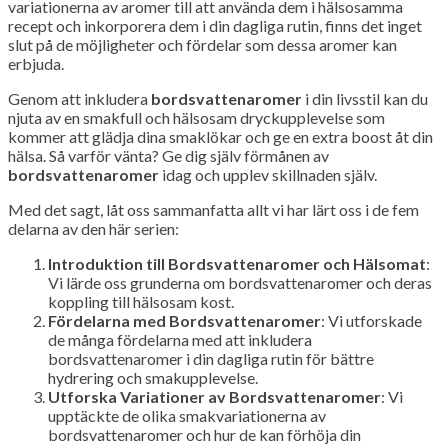
variationerna av aromer till att använda dem i hälsosamma
recept och inkorporera dem i din dagliga rutin, finns det inget
slut på de möjligheter och fördelar som dessa aromer kan
erbjuda.
Genom att inkludera
bordsvattenaromer
i din livsstil kan du
njuta av en smakfull och hälsosam dryckupplevelse som
kommer att glädja dina smaklökar och ge en extra boost åt din
hälsa. Så varför vänta? Ge dig själv förmånen av
bordsvattenaromer
idag och upplev skillnaden själv.
Med det sagt, låt oss sammanfatta allt vi har lärt oss i de fem
delarna av den här serien:
Introduktion till Bordsvattenaromer och Hälsomat
:
Vi lärde oss grunderna om bordsvattenaromer och deras
koppling till hälsosam kost.
Fördelarna med Bordsvattenaromer
: Vi utforskade
de många fördelarna med att inkludera
bordsvattenaromer i din dagliga rutin för bättre
hydrering och smakupplevelse.
Utforska Variationer av Bordsvattenaromer
: Vi
upptäckte de olika smakvariationerna av
bordsvattenaromer och hur de kan förhöja din