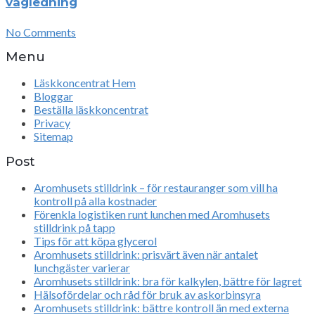
vägledning
No Comments
Menu
Läskkoncentrat Hem
Bloggar
Beställa läskkoncentrat
Privacy
Sitemap
Post
Aromhusets stilldrink – för restauranger som vill ha
kontroll på alla kostnader
Förenkla logistiken runt lunchen med Aromhusets
stilldrink på tapp
Tips för att köpa glycerol
Aromhusets stilldrink: prisvärt även när antalet
lunchgäster varierar
Aromhusets stilldrink: bra för kalkylen, bättre för lagret
Hälsofördelar och råd för bruk av askorbinsyra
Aromhusets stilldrink: bättre kontroll än med externa