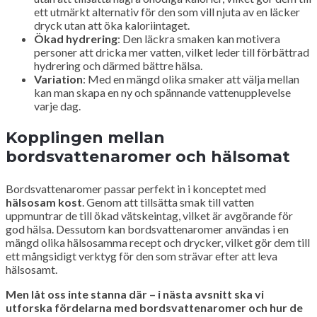
ett utmärkt alternativ för den som vill njuta av en läcker
dryck utan att öka kaloriintaget.
Ökad hydrering
: Den läckra smaken kan motivera
personer att dricka mer vatten, vilket leder till förbättrad
hydrering och därmed bättre hälsa.
Variation
: Med en mängd olika smaker att välja mellan
kan man skapa en ny och spännande vattenupplevelse
varje dag.
Kopplingen mellan
bordsvattenaromer och hälsomat
Bordsvattenaromer passar perfekt in i konceptet med
hälsosam kost
. Genom att tillsätta smak till vatten
uppmuntrar de till ökad vätskeintag, vilket är avgörande för
god hälsa. Dessutom kan bordsvattenaromer användas i en
mängd olika hälsosamma recept och drycker, vilket gör dem till
ett mångsidigt verktyg för den som strävar efter att leva
hälsosamt.
Men låt oss inte stanna där – i nästa avsnitt ska vi
utforska fördelarna med bordsvattenaromer och hur de