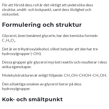
För att förstå dess roll är det viktigt att undersöka dess
struktur, smält- och kokpunkt, samt dess löslighet och
viskositet.
Formulering och struktur
Glycerol, även benämnt glycerin, har den kemiska formeln
C₃H₈O₃.
Det är en trihydroxylalkohol, vilket betyder att den har tre
hydroxylgrupper (-OH).
Dessa grupper gör glycerol mycket reaktiv och resulterar i dess
unika egenskaper.
Molekylstrukturen är enligt följande: CH₂OH-CHOH-CH₂OH.
Den sötaktiga smaken av glycerol beror på dess
hydroxylgrupper.
Kok- och smältpunkt