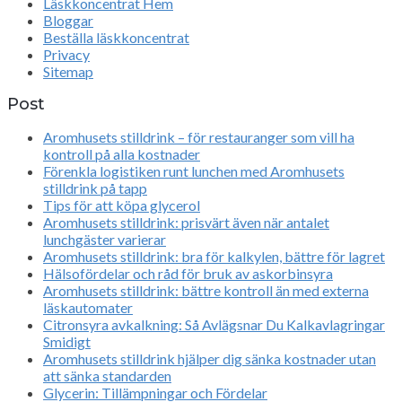
Läskkoncentrat Hem
Bloggar
Beställa läskkoncentrat
Privacy
Sitemap
Post
Aromhusets stilldrink – för restauranger som vill ha
kontroll på alla kostnader
Förenkla logistiken runt lunchen med Aromhusets
stilldrink på tapp
Tips för att köpa glycerol
Aromhusets stilldrink: prisvärt även när antalet
lunchgäster varierar
Aromhusets stilldrink: bra för kalkylen, bättre för lagret
Hälsofördelar och råd för bruk av askorbinsyra
Aromhusets stilldrink: bättre kontroll än med externa
läskautomater
Citronsyra avkalkning: Så Avlägsnar Du Kalkavlagringar
Smidigt
Aromhusets stilldrink hjälper dig sänka kostnader utan
att sänka standarden
Glycerin: Tillämpningar och Fördelar