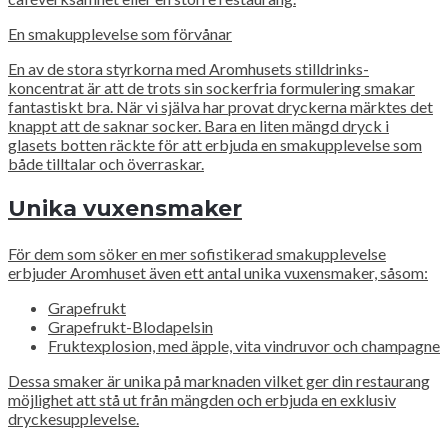
En smakupplevelse som förvånar
En av de stora styrkorna med Aromhusets stilldrinks-
koncentrat är att de trots sin sockerfria formulering smakar
fantastiskt bra. När vi själva har provat dryckerna märktes det
knappt att de saknar socker. Bara en liten mängd dryck i
glasets botten räckte för att erbjuda en smakupplevelse som
både tilltalar och överraskar.
Unika vuxensmaker
För dem som söker en mer sofistikerad smakupplevelse
erbjuder Aromhuset även ett antal unika vuxensmaker, såsom:
Grapefrukt
Grapefrukt-Blodapelsin
Fruktexplosion, med äpple, vita vindruvor och champagne
Dessa smaker är unika på marknaden vilket ger din restaurang
möjlighet att stå ut från mängden och erbjuda en exklusiv
dryckesupplevelse.