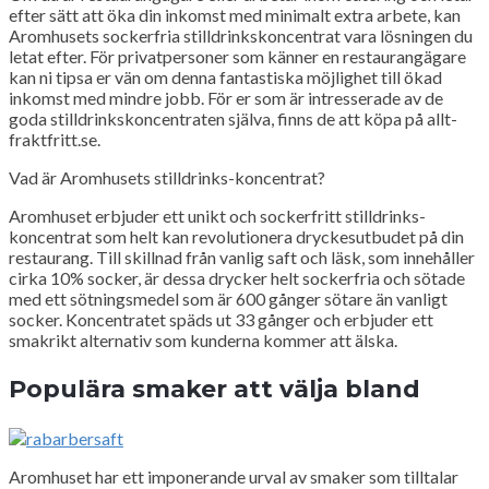
efter sätt att öka din inkomst med minimalt extra arbete, kan
Aromhusets sockerfria stilldrinkskoncentrat vara lösningen du
letat efter. För privatpersoner som känner en restaurangägare
kan ni tipsa er vän om denna fantastiska möjlighet till ökad
inkomst med mindre jobb. För er som är intresserade av de
goda stilldrinkskoncentraten själva, finns de att köpa på allt-
fraktfritt.se.
Vad är Aromhusets stilldrinks-koncentrat?
Aromhuset erbjuder ett unikt och sockerfritt stilldrinks-
koncentrat som helt kan revolutionera dryckesutbudet på din
restaurang. Till skillnad från vanlig saft och läsk, som innehåller
cirka 10% socker, är dessa drycker helt sockerfria och sötade
med ett sötningsmedel som är 600 gånger sötare än vanligt
socker. Koncentratet späds ut 33 gånger och erbjuder ett
smakrikt alternativ som kunderna kommer att älska.
Populära smaker att välja bland
Aromhuset har ett imponerande urval av smaker som tilltalar