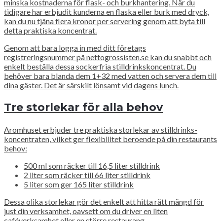
minska kostnaderna för flask- och burkhantering. När du
tidigare har erbjudit kunderna en flaska eller burk med dryck,
kan du nu tjäna flera kronor per servering genom att byta till
detta praktiska koncentrat.
Genom att bara logga in med ditt företags
registreringsnummer på nettogrossisten.se kan du snabbt och
enkelt beställa dessa sockerfria stilldrinkskoncentrat. Du
behöver bara blanda dem 1+32 med vatten och servera dem till
dina gäster. Det är särskilt lönsamt vid dagens lunch.
Tre storlekar för alla behov
Aromhuset erbjuder tre praktiska storlekar av stilldrinks-
koncentraten, vilket ger flexibilitet beroende på din restaurants
behov:
500 ml som räcker till 16,5 liter stilldrink
2 liter som räcker till 66 liter stilldrink
5 liter som ger 165 liter stilldrink
Dessa olika storlekar gör det enkelt att hitta rätt mängd för
just din verksamhet, oavsett om du driver en liten
caféverksamhet eller en större restaurang.