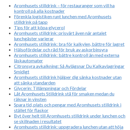
Aromhusets stilldrink – för restauranger som vill ha
kontroll på alla kostnader
Förenkla logistiken runt lunchen med Aromhusets
stilldrink på tapp
Tips för att köpa glycerol
Aromhusets stilldrink: prisvärt även när antalet
lunchgäster varierar
Aromhusets stilldrink: bra för kalkylen, bättre för lagret
Hälsofördelar och råd för bruk av askorbinsyra
Aromhusets stilldrink: bättre kontroll än med externa
läskautomater
Citronsyra avkalkning: Så Avlägsnar Du Kalkavlagringar
Smidigt
Aromhusets stilldrink hjälper dig sänka kostnader utan
att sänka standarden
Glycerin: Tillämpningar och Fördelar
Låt Aromhusets Stilldrink stå för smaken medan du
räknar in vinsten
Spara tid, plats och pengar med Aromhusets stilldrink i
stället för flaskor
Byt över helt till Aromhusets stilldrink under lunchen och
se skillnaden i resultatet
Aromhusets stilldrink: uppgradera lunchen utan att höja