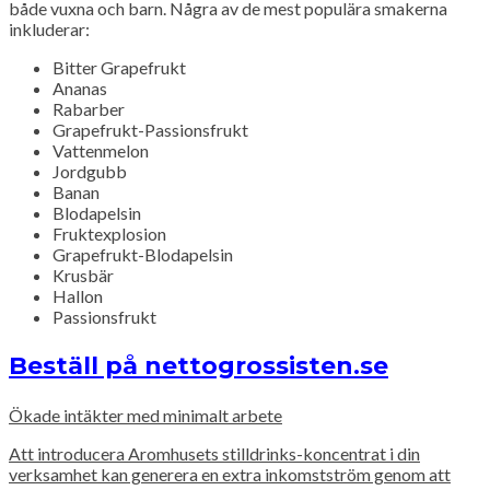
både vuxna och barn. Några av de mest populära smakerna
inkluderar:
Bitter Grapefrukt
Ananas
Rabarber
Grapefrukt-Passionsfrukt
Vattenmelon
Jordgubb
Banan
Blodapelsin
Fruktexplosion
Grapefrukt-Blodapelsin
Krusbär
Hallon
Passionsfrukt
Beställ på nettogrossisten.se
Ökade intäkter med minimalt arbete
Att introducera Aromhusets stilldrinks-koncentrat i din
verksamhet kan generera en extra inkomstström genom att