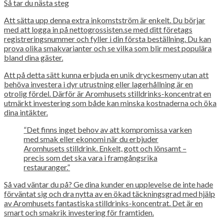
Så tar du nästa steg
Att sätta upp denna extra inkomstström är enkelt. Du börjar
med att logga in på nettogrossisten.se med ditt företags
registreringsnummer och fyller i din första beställning. Du kan
prova olika smakvarianter och se vilka som blir mest populära
bland dina gäster.
Att på detta sätt kunna erbjuda en unik dryckesmeny utan att
behöva investera i dyr utrustning eller lagerhållning är en
otrolig fördel. Därför är Aromhusets stilldrinks-koncentrat en
utmärkt investering som både kan minska kostnaderna och öka
dina intäkter.
“Det finns inget behov av att kompromissa varken
med smak eller ekonomi när du erbjuder
Aromhusets stilldrink. Enkelt, gott och lönsamt –
precis som det ska vara i framgångsrika
restauranger.”
Så vad väntar du på? Ge dina kunder en upplevelse de inte hade
förväntat sig och dra nytta av en ökad täckningsgrad med hjälp
av Aromhusets fantastiska stilldrinks-koncentrat. Det är en
smart och smakrik investering för framtiden.