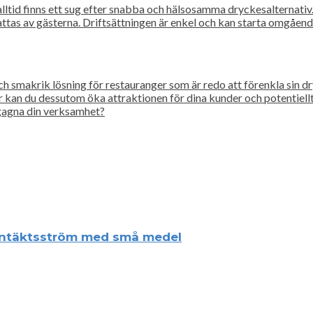
ltid finns ett sug efter snabba och hälsosamma dryckesalternativ. 
tas av gästerna. Driftsättningen är enkel och kan starta omgående, v
h smakrik lösning för restauranger som är redo att förenkla sin d
kan du dessutom öka attraktionen för dina kunder och potentiellt 
 gagna din verksamhet?
 intäktsström med små medel