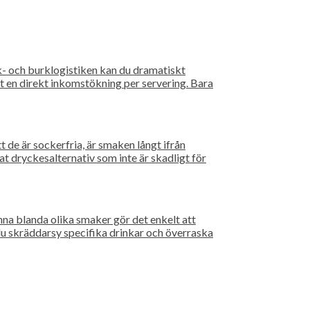
k- och burklogistiken kan du dramatiskt
et en direkt inkomstökning per servering. Bara
t de är sockerfria, är smaken långt ifrån
t dryckesalternativ som inte är skadligt för
a blanda olika smaker gör det enkelt att
 du skräddarsy specifika drinkar och överraska