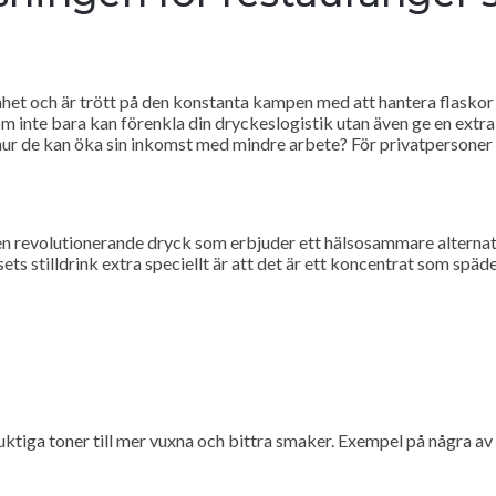
het och är trött på den konstanta kampen med att hantera flaskor oc
om inte bara kan förenkla din dryckeslogistik utan även ge en ext
 hur de kan öka sin inkomst med mindre arbete? För privatpersoner
r en revolutionerande dryck som erbjuder ett hälsosammare alterna
 stilldrink extra speciellt är att det är ett koncentrat som spädes
uktiga toner till mer vuxna och bittra smaker. Exempel på några a