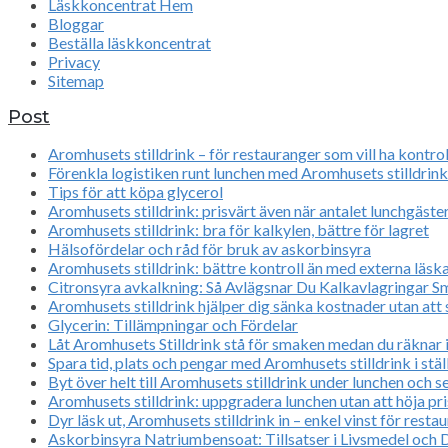
Läskkoncentrat Hem
Bloggar
Beställa läskkoncentrat
Privacy
Sitemap
Post
Aromhusets stilldrink – för restauranger som vill ha kontrol
Förenkla logistiken runt lunchen med Aromhusets stilldrink
Tips för att köpa glycerol
Aromhusets stilldrink: prisvärt även när antalet lunchgäster
Aromhusets stilldrink: bra för kalkylen, bättre för lagret
Hälsofördelar och råd för bruk av askorbinsyra
Aromhusets stilldrink: bättre kontroll än med externa läs
Citronsyra avkalkning: Så Avlägsnar Du Kalkavlagringar S
Aromhusets stilldrink hjälper dig sänka kostnader utan att
Glycerin: Tillämpningar och Fördelar
Låt Aromhusets Stilldrink stå för smaken medan du räknar i
Spara tid, plats och pengar med Aromhusets stilldrink i stäl
Byt över helt till Aromhusets stilldrink under lunchen och se
Aromhusets stilldrink: uppgradera lunchen utan att höja pri
Dyr läsk ut, Aromhusets stilldrink in – enkel vinst för rest
Askorbinsyra Natriumbensoat: Tillsatser i Livsmedel och D