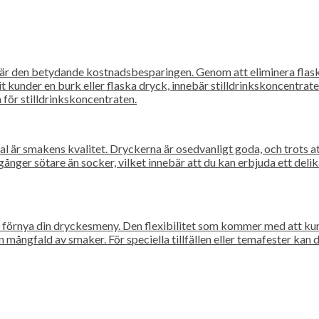
k är den betydande kostnadsbesparingen. Genom att eliminera flas
it kunder en burk eller flaska dryck, innebär stilldrinkskoncentrat
 för stilldrinkskoncentraten.
al är smakens kvalitet. Dryckerna är osedvanligt goda, och trots at
er sötare än socker, vilket innebär att du kan erbjuda ett delika
rnya din dryckesmeny. Den flexibilitet som kommer med att kunn
mångfald av smaker. För speciella tillfällen eller temafester kan