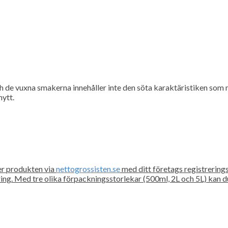
h de vuxna smakerna innehåller inte den söta karaktäristiken som
nytt.
er produkten via
nettogrossisten.se
med ditt företags registrering
ring. Med tre olika förpackningsstorlekar (500ml, 2L och 5L) kan du