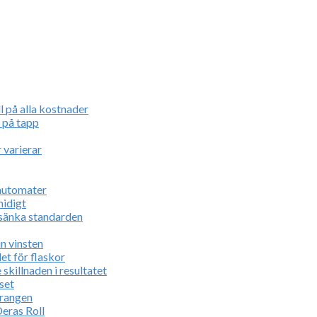
l på alla kostnader
 på tapp
 varierar
kautomater
midigt
 sänka standarden
n vinsten
let för flaskor
 skillnaden i resultatet
set
aurangen
eras Roll