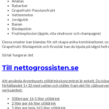
Ananas
Rabarber
Grapefrukt-Passionsfrukt
Vattenmelon
Jordgubb
Banan
Blodapelsin
Fruktexplosion (äpple, vita vindruvor och champagne)
Dessa smaker kan blandas för att skapa unika kombinationer, oc
Grapefrukt-Blodapelsin och Krusbär kan du bjuda på något helt 
Så här fungerar det
Till nettogrossisten.se
Att använda Aromhusets stilldrinkskoncentrat är enkelt. Du köp
förhållandet 1+32 med vatten och ställer fram det för självserve
verksamhet:
500ml ger 16,5 liter stilldrink
2 liter ger 66 liter stilldrink
5 liter ger hela 165 liter stilldrink