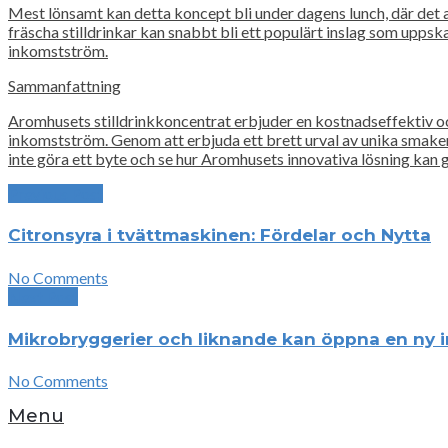
Mest lönsamt kan detta koncept bli under dagens lunch, där det al
fräscha stilldrinkar kan snabbt bli ett populärt inslag som uppskat
inkomstström.
Sammanfattning
Aromhusets stilldrinkkoncentrat erbjuder en kostnadseffektiv oc
inkomstström. Genom att erbjuda ett brett urval av unika smaker 
inte göra ett byte och se hur Aromhusets innovativa lösning kan
Previous Post
Citronsyra i tvättmaskinen: Fördelar och Nytta
No Comments
Next Post
Mikrobryggerier och liknande kan öppna en ny
No Comments
Menu