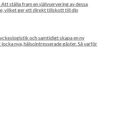
Att ställa fram en självservering av dessa
ilket ger ett direkt tillskott till din
ryckeslogistik och samtidigt skapa en ny
locka nya, hälsointresserade gäster. Så varför