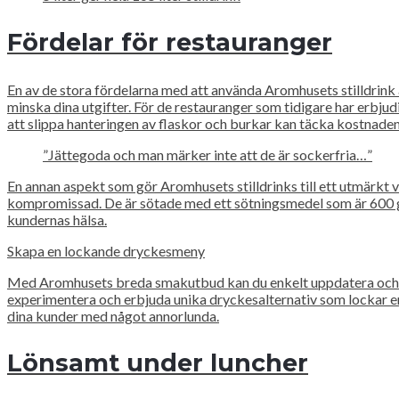
Fördelar för restauranger
En av de stora fördelarna med att använda Aromhusets stilldrin
minska dina utgifter. För de restauranger som tidigare har erbjud
att slippa hanteringen av flaskor och burkar kan täcka kostnaden
”Jättegoda och man märker inte att de är sockerfria…”
En annan aspekt som gör Aromhusets stilldrinks till ett utmärkt v
kompromissad. De är sötade med ett sötningsmedel som är 600 gång
kundernas hälsa.
Skapa en lockande dryckesmeny
Med Aromhusets breda smakutbud kan du enkelt uppdatera och fö
experimentera och erbjuda unika dryckesalternativ som lockar en 
dina kunder med något annorlunda.
Lönsamt under luncher