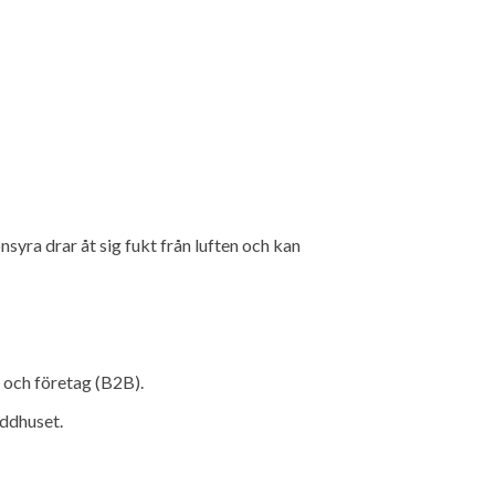
onsyra drar åt sig fukt från luften och kan
) och företag (B2B).
yddhuset.