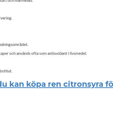
 saft och marmelad.
rvering.
ändningsområdet.
aper och används ofta som antioxidant i livsmedel.
stitut.
du kan köpa ren citronsyra f