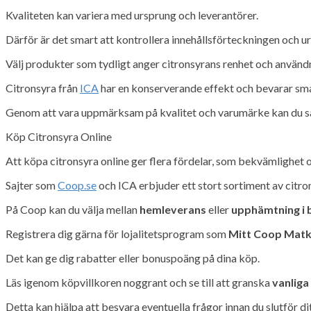
Kvaliteten kan variera med ursprung och leverantörer.
Därför är det smart att kontrollera innehållsförteckningen och u
Välj produkter som tydligt anger citronsyrans renhet och använ
Citronsyra från
ICA
har en konserverande effekt och bevarar sma
Genom att vara uppmärksam på kvalitet och varumärke kan du säker
Köp Citronsyra Online
Att köpa citronsyra online ger flera fördelar, som bekvämlighet o
Sajter som
Coop.se
och ICA erbjuder ett stort sortiment av citro
På Coop kan du välja mellan
hemleverans
eller
upphämtning i 
Registrera dig gärna för lojalitetsprogram som
Mitt Coop Mat
Det kan ge dig rabatter eller bonuspoäng på dina köp.
Läs igenom köpvillkoren noggrant och se till att granska
vanliga
Detta kan hjälpa att besvara eventuella frågor innan du slutför di