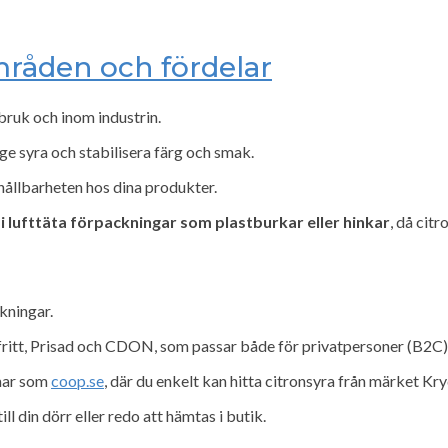
råden och fördelar
sbruk och inom industrin.
 ge syra och stabilisera färg och smak.
hållbarheten hos dina produkter.
 lufttäta förpackningar som plastburkar eller hinkar
, då citr
kningar.
aktfritt, Prisad och CDON, som passar både för privatpersoner (B2C
rmar som
coop.se
, där du enkelt kan hitta citronsyra från märket Kr
 din dörr eller redo att hämtas i butik.