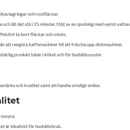
lkavlagringar och rostfläckar.
ch låt det stå i 15 minuter, följt av en spolning med varmt vatten
ffektivt ta bort fläckar och smuts.
ån att rengöra kaffemaskiner till att fräscha upp diskmaskiner.
bärlig produkt både i köket och för hushållssysslor.
rumärke och kvalitet samt att handla smidigt online.
litet
tronsyra.
lket är idealiskt för hushållsbruk.