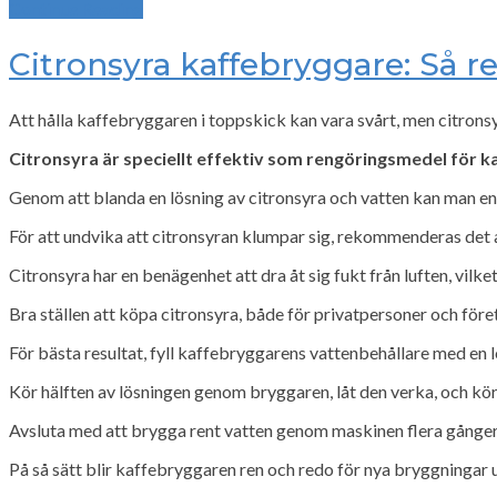
Continue Reading
Citronsyra kaffebryggare: Så r
Att hålla kaffebryggaren i toppskick kan vara svårt, men citrons
Citronsyra är speciellt effektiv som rengöringsmedel för 
Genom att blanda en lösning av citronsyra och vatten kan man e
För att undvika att citronsyran klumpar sig, rekommenderas det a
Citronsyra har en benägenhet att dra åt sig fukt från luften, vilk
Bra ställen att köpa citronsyra, både för privatpersoner och före
För bästa resultat, fyll kaffebryggarens vattenbehållare med en l
Kör hälften av lösningen genom bryggaren, låt den verka, och kö
Avsluta med att brygga rent vatten genom maskinen flera gånger 
På så sätt blir kaffebryggaren ren och redo för nya bryggningar 