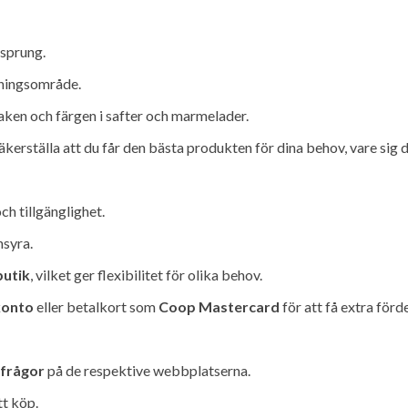
rsprung.
dningsområde.
ken och färgen i safter och marmelader.
ställa att du får den bästa produkten för dina behov, vare sig de
ch tillgänglighet.
nsyra.
butik
, vilket ger flexibilitet för olika behov.
konto
eller betalkort som
Coop Mastercard
för att få extra förde
 frågor
på de respektive webbplatserna.
tt köp.