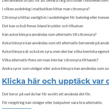
Den används oftast för att bevara färg och smak i livsmedel som
I vilken avdelning i matbutiken hittar man citronsyra?
Citronsyra hittas vanligtvis i avdelningen för bakning eller konse
Det kan också finnas bland kryddor och tillsatser.
Kan askorbinsyra användas som alternativ till citronsyra?
Askorbinsyra kan användas som ett alternativ beroende på anv
Askorbinsyra är också en syra, men den har olika kemiska egensk
Vilka alternativ finns om man inte har citronsyra till hands?
Andra syror som vinäger eller askorbinsyra kan användas som sub
Klicka här och upptäck var 
Det beror på vad du har för avsikt att använda det för.
För rengöring kan vinäger eller bakpulver vara bra alternativ.