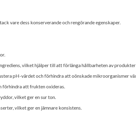
, tack vare dess konserverande och rengörande egenskaper.
or.
ediens, vilket hjälper till att förlänga hållbarheten av produkter 
tt justera pH-värdet och förhindra att oönskade mikroorganismer väx
h förhindra att frukten oxideras.
ddor, vilket ger en sur ton.
sserter, vilket ger en jämnare konsistens.