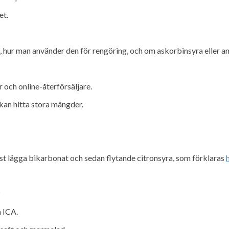
et.
 hur man använder den för rengöring, och om askorbinsyra eller and
r och online-återförsäljare.
kan hitta stora mängder.
rst lägga bikarbonat och sedan flytande citronsyra, som förklaras
?
m ICA.