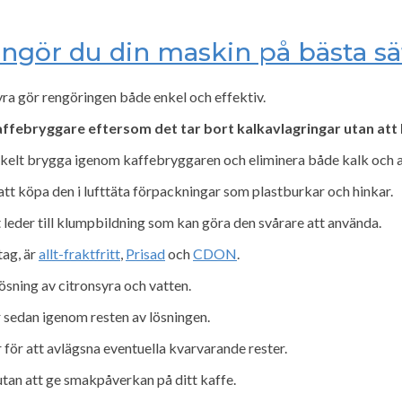
engör du din maskin på bästa sä
yra gör rengöringen både enkel och effektiv.
kaffebryggare eftersom det tar bort kalkavlagringar utan att
nkelt brygga igenom kaffebryggaren och eliminera både kalk och 
tt köpa den i lufttäta förpackningar som plastburkar och hinkar.
et leder till klumpbildning som kan göra den svårare att använda.
tag, är
allt-fraktfritt
,
Prisad
och
CDON
.
ösning av citronsyra och vatten.
r sedan igenom resten av lösningen.
för att avlägsna eventuella kvarvarande rester.
utan att ge smakpåverkan på ditt kaffe.